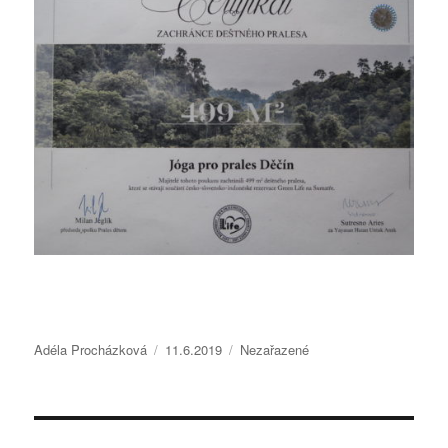
Autor:
Publikováno:
Rubriky:
Adéla Procházková
11.6.2019
Nezařazené