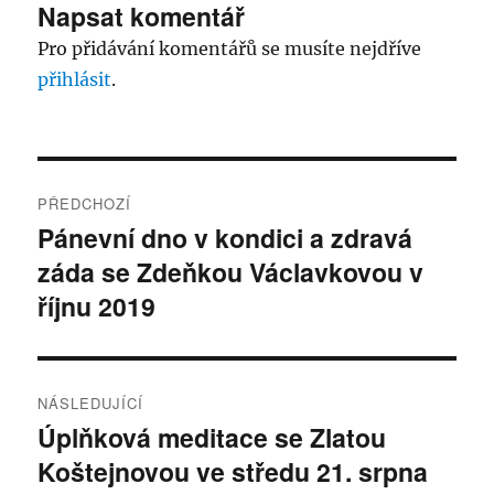
Napsat komentář
Pro přidávání komentářů se musíte nejdříve
přihlásit
.
Navigace
PŘEDCHOZÍ
pro
Pánevní dno v kondici a zdravá
Předchozí
záda se Zdeňkou Václavkovou v
příspěvek:
příspěvek
říjnu 2019
NÁSLEDUJÍCÍ
Úplňková meditace se Zlatou
Následující
Koštejnovou ve středu 21. srpna
příspěvek: