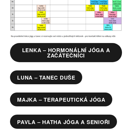
LENKA – HORMONÁLNÍ JÓGA A
ZAČÁTEČNÍCI
LUNA – TANEC DUŠE
MAJKA – TERAPEUTICKÁ JÓGA
PAVLA – HATHA JÓGA A SENIOŘI