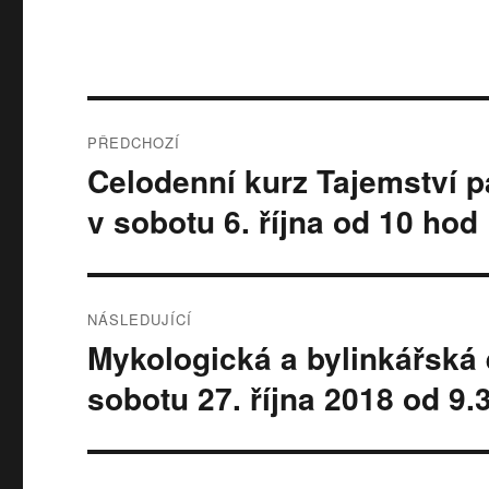
Navigace
PŘEDCHOZÍ
pro
Celodenní kurz Tajemství 
Předchozí
příspěvek:
příspěvek
v sobotu 6. října od 10 hod
NÁSLEDUJÍCÍ
Mykologická a bylinkářská 
Následující
příspěvek:
sobotu 27. října 2018 od 9.