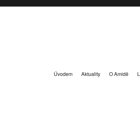
Úvodem
Aktuality
O Amidě
L