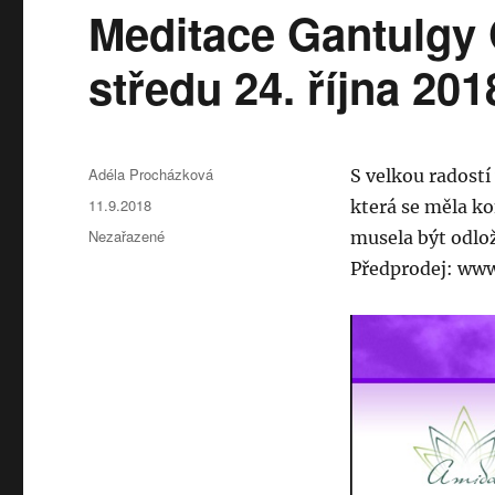
Meditace Gantulgy 
středu 24. října 201
Autor:
Adéla Procházková
S velkou radost
Publikováno:
11.9.2018
která se měla k
Rubriky:
Nezařazené
musela být odlož
Předprodej: ww