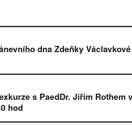
pánevního dna Zdeňky Václavkové
exkurze s PaedDr. Jiřím Rothem 
30 hod