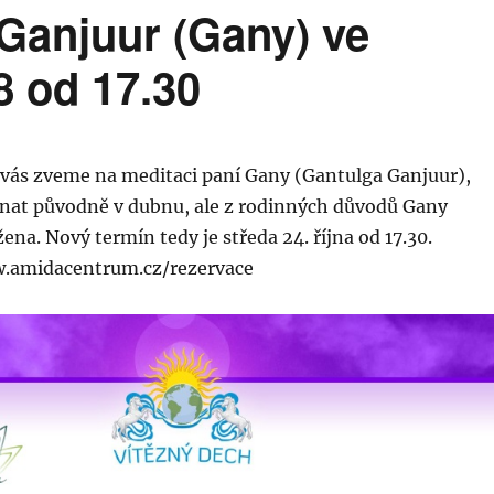
Ganjuur (Gany) ve
8 od 17.30
í vás zveme na meditaci paní Gany (Gantulga Ganjuur),
onat původně v dubnu, ale z rodinných důvodů Gany
ena. Nový termín tedy je středa 24. října od 17.30.
w.amidacentrum.cz/rezervace