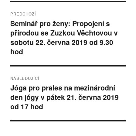
Navigace
PŘEDCHOZÍ
pro
Seminář pro ženy: Propojení s
Předchozí
přírodou se Zuzkou Věchtovou v
příspěvek:
příspěvek
sobotu 22. června 2019 od 9.30
hod
NÁSLEDUJÍCÍ
Jóga pro prales na mezinárodní
Následující
den jógy v pátek 21. června 2019
příspěvek:
od 17 hod