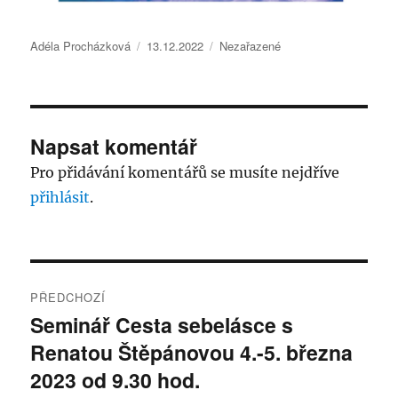
Autor:
Publikováno:
Rubriky:
Adéla Procházková
13.12.2022
Nezařazené
Napsat komentář
Pro přidávání komentářů se musíte nejdříve
přihlásit
.
Navigace
PŘEDCHOZÍ
pro
Seminář Cesta sebelásce s
Předchozí
Renatou Štěpánovou 4.-5. března
příspěvek:
příspěvek
2023 od 9.30 hod.