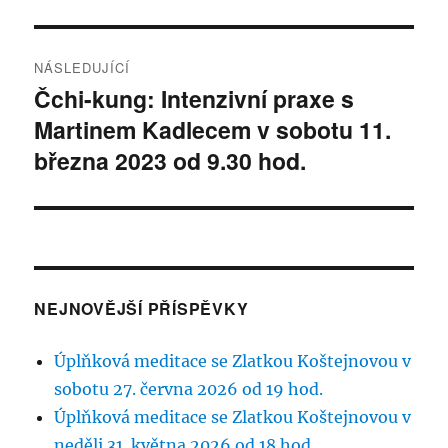
NÁSLEDUJÍCÍ
Čchi-kung: Intenzivní praxe s
Následující
Martinem Kadlecem v sobotu 11.
příspěvek:
března 2023 od 9.30 hod.
NEJNOVĚJŠÍ PŘÍSPĚVKY
Úplňková meditace se Zlatkou Koštejnovou v
sobotu 27. června 2026 od 19 hod.
Úplňková meditace se Zlatkou Koštejnovou v
neděli 31. května 2026 od 18 hod.